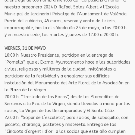
la entrega de los nombramientos de “Corpusians d´Honor” a:
nuestro pregonero 2024 D. Rafael Solaz Albert y l´Escola
Municipal de Jardineria i Paisatge de l’Ajuntament de València.
Precio del cubierto, 45 euros, reserva y venta de tickets,
improrrogable, hasta el sábado día 25 de mayo, a las 20:00 h.
y en nuestra sede, los martes y jueves de 17:00 a 20:00 h.
VIERNES, 31 DE MAYO
10:00 h. Nuestro Presidente, participa en la entrega de
“Pomells”, que el Excmo. Ayuntamiento hace a las autoridades
civiles, religiosas y militares de la ciudad, invitándoles a
participar de la festividad y a engalanar sus edificios.
Instalación del Monumento del Arte Floral de la Asociación en
la Plaza de La Virgen.
20:00 h. “Traslado de las Rocas”, desde las Alameditas de
Serranos a la Pza. de la Virgen, siendo llevadas a mano por los
socios, La Virgen de los Desamparados y El Santo Cáliz.
22:00 h. “Sopar de L´escaleta”, para socios, de sobaquillo, con
picaeta, charanga, pastetes y misteleta. Entrega de los
“Cirialots d´argent i d´or” a los socios que este año cumplen