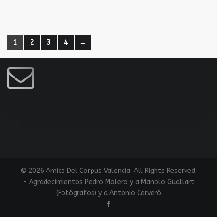
Instagram
1
2
3
4
→
ESCRÍBENOS UN MAIL
© 2026 Amics Del Corpus Valencia. All Rights Reserved.
- Agradecimientos Pedro Molero y a Manolo Guallart
(Fotógrafos) y a Antonio Cerveró