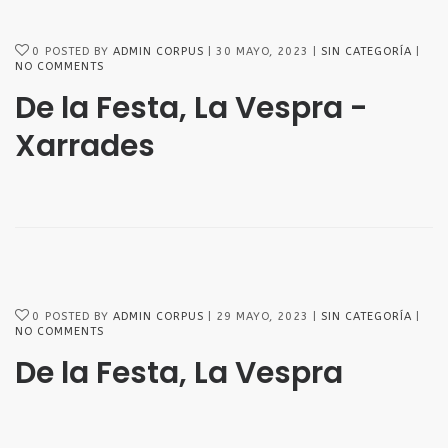
0
POSTED BY
ADMIN CORPUS
30 MAYO, 2023
SIN CATEGORÍA
NO COMMENTS
SÍGUENOS EN FACEBOOK
De la Festa, La Vespra -
Xarrades
acebook
LLÁMANOS
0
POSTED BY
ADMIN CORPUS
29 MAYO, 2023
SIN CATEGORÍA
NO COMMENTS
De la Festa, La Vespra
SIGUENOS EN INSTAGRAM