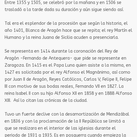
Entre 1355 y 1505, se celebró por la mañana y en 1506 se
trasladó a la tarde dada su duración y aún sigue siendo así.
Tal era el esplendor de la procesión que según la historia, el
año 1401, Blanca de Aragón hace que se repita; el rey Martín el
Humano y la reina Juana de Sicilia acuden a presenciarla.
S
e representa en 1414 durante la coronación del Rey de
Aragón -Fernando de Antequera- que pide se represente en
Zaragoza. En 1415 es el Papa Luna quien asiste a la misma, en
1427 es solicitada por el rey Alfonso el Magnánimo, así como
por Juan II de Aragón, Reyes Católicos, Carlos V, Felipe II, Felipe
III con motivo de sus bodas reales, Fernando VII en 1827.
La
reina Isabel II con su hijo Alfonso XII en 1858 y en 1888 Alfonso
XIII. Así lo citan las crónicas de la ciudad.
Tuvo un fuerte declive con la desamortización de Mendizábal
en 1836 y con la proclamación de la II República se limitó a
que se realizara en el interior de las iglesias durante el
periodo de 1931 a 1935.
Es en posguerra cuando empieza la