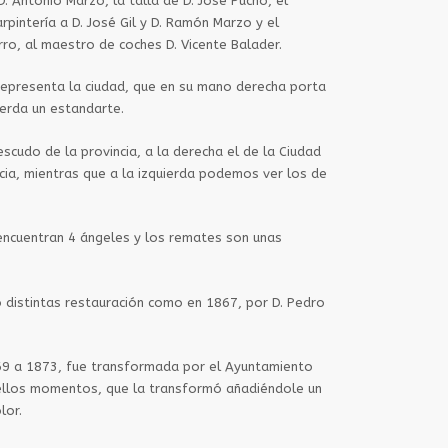
. Antonio Marzo, la talla de D. José Pucho, el
rpintería a D. José Gil y D. Ramón Marzo y el
rro, al maestro de coches D. Vicente Balader.
epresenta la ciudad, que en su mano derecha porta
ierda un estandarte.
escudo de la provincia, a la derecha el de la Ciudad
cia, mientras que a la izquierda podemos ver los de
 encuentran 4 ángeles y los remates son unas
o distintas restauración como en 1867, por D. Pedro
69 a 1873, fue transformada por el Ayuntamiento
uellos momentos, que la transformó añadiéndole un
lor.