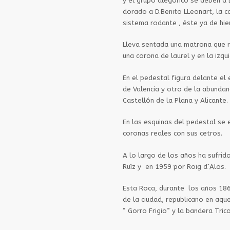
y el grupo alegórico se deben a D
dorado a D.Benito LLeonart, la ca
sistema rodante , éste ya de hie
Lleva sentada una matrona que r
una corona de laurel y en la izqu
En el pedestal figura delante el 
de Valencia y otro de la abundan
Castellón de la Plana y Alicante.
En las esquinas del pedestal se
coronas reales con sus cetros.
A lo largo de los años ha sufrid
Ruíz y
en 1959 por Roig d´Alos.
Esta Roca, durante
los años 18
de la ciudad, republicano en aq
“ Gorro Frigio” y la bandera Trico