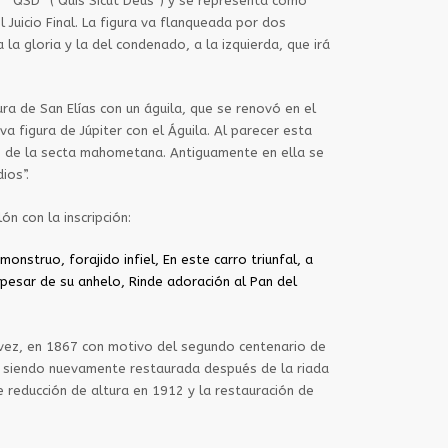
es “ QSD” ( Quis Sicut Deus”) y se representa como
l Juicio Final. La figura va flanqueada por dos
 la gloria y la del condenado, a la izquierda, que irá
ura de San Elías con un águila, que se renovó en el
a figura de Júpiter con el Águila. Al parecer esta
n de la secta mahometana. Antiguamente en ella se
ios”.
ón con la inscripción:
monstruo, forajido infiel, En este carro triunfal, a
A pesar de su anhelo, Rinde adoración al Pan del
 vez, en 1867 con motivo del segundo centenario de
 siendo nuevamente restaurada después de la riada
 reducción de altura en 1912 y la restauración de