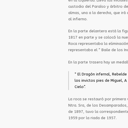
en la izquierda. Lleva las inicial
custodio del Paraíso y árbitro de
almas, una a la derecha, que irá a
al infierno.
En la parte delantera está la fig
1817 en parte y se colocó la nuev
Roca representaba la eliminació
representaba el “ Baile de los Ind
En la parte trasera hay un medall
“ El Dragón infernal, Rebelde 
los invictos pies de Miguel, 
Cielo”.
La roca se restauró por primera
Ntra. Sra, de los Desamparados,
de 1897, tuvo la correspondiente
1959 por la riada de 1957.