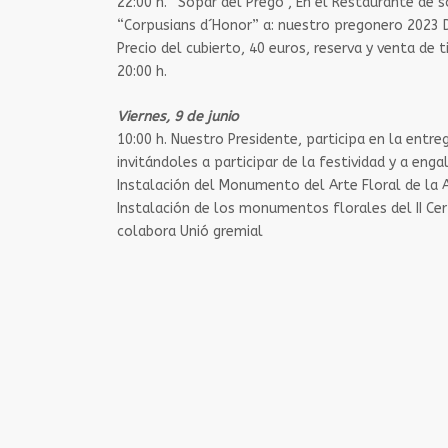
22:00 h.​ “Sopar del Pregó”, En el Restaurante de
“Corpusians d´Honor” a: nuestro pregonero 2023 D.
Precio del cubierto, 40 euros, reserva y venta de t
20:00 h.
Viernes, 9 de junio
10:00 h.​ Nuestro Presidente, participa en la entr
invitándoles a participar de la festividad y a engal
Instalación del Monumento del Arte Floral de la A
Instalación de los monumentos florales del II Cert
colabora Unió gremial