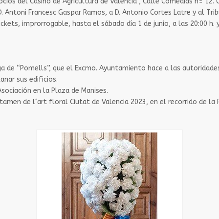
 socios del Casino de Agricultura de Valencia , Calle Comedias nº 1
 Antoni Francesc Gaspar Ramos, a D. Antonio Cortes Latre y al Trib
ickets, improrrogable, hasta el sábado día 1 de junio, a las 20:00 h.
ega de “Pomells”, que el Excmo. Ayuntamiento hace a las autoridades c
anar sus edificios.
sociación en la Plaza de Manises.
amen de l´art floral Ciutat de Valencia 2023, en el recorrido de la 