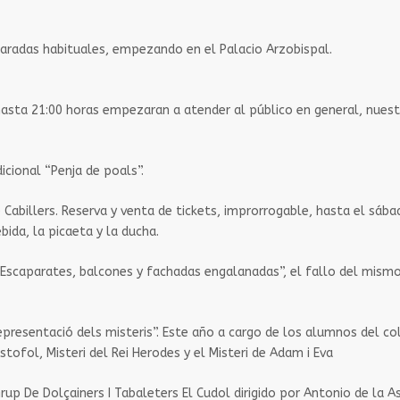
as paradas habituales, empezando en el Palacio Arzobispal.
 y hasta 21:00 horas empezaran a atender al público en general, nue
dicional “Penja de poals”.
e Cabillers. Reserva y venta de tickets, improrrogable, hasta el sábad
bida, la picaeta y la ducha.
 “Escaparates, balcones y fachadas engalanadas”, el fallo del mismo
“Representació dels misteris”. Este año a cargo de los alumnos del co
stofol, Misteri del Rei Herodes y el Misteri de Adam i Eva
Grup De Dolçainers I Tabaleters El Cudol dirigido por Antonio de la A