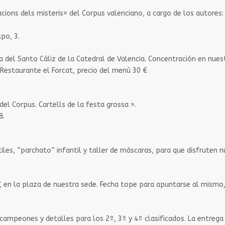
tacions dels misteris» del Corpus valenciano, a cargo de los autores:
po, 3.
lla del Santo Cáliz de la Catedral de Valencia. Concentración en nues
l Restaurante el Forcat, precio del menú 30 €
del Corpus. Cartells de la festa grossa ».
8.
antiles, “parchato” infantil y taller de máscaras, para que disfrute
en la plaza de nuestra sede. Fecha tope para apuntarse al mismo, el
 campeones y detalles para los 2º, 3º y 4º clasificados. La entreg