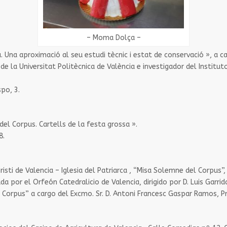
– Moma Dolça –
a. Una aproximació al seu estudi tècnic i estat de conservació », a 
e la Universitat Politècnica de València e investigador del Institut
po, 3.
del Corpus. Cartells de la festa grossa ».
8.
risti de Valencia – Iglesia del Patriarca , “Misa Solemne del Corpus”,
 por el Orfeón Catedralicio de Valencia, dirigido por D. Luis Garri
el Corpus” a cargo del Excmo. Sr. D. Antoni Francesc Gaspar Ramos, P